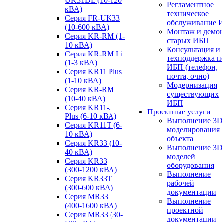
UK31DL (10-120
Регламентное
кВА)
техническое
Серия FR-UK33
обслуживание 
(10-600 кВА)
Монтаж и демо
Серия KR-RM (1-
старых ИБП
10 кВА)
Консультация и
Серия KR-RM Li
техподдержка п
(1-3 кВА)
ИБП (телефон,
Серия KR11 Plus
почта, очно)
(1-10 кВА)
Модернизация
Серия KR-RM
существующих
(10-40 кВА)
ИБП
Серия KR11-J
Проектные услуги
Plus (6-10 кВА)
Выполнение 3
Серия KR11T (6-
моделирования
10 кВА)
объекта
Серия KR33 (10-
Выполнение 3
40 кВА)
моделей
Серия KR33
оборудования
(300-1200 кВА)
Выполнение
Серия KR33T
рабочей
(300-600 кВА)
документации
Серия MR33
Выполнение
(400-1600 кВА)
проектной
Серия MR33 (30-
документации