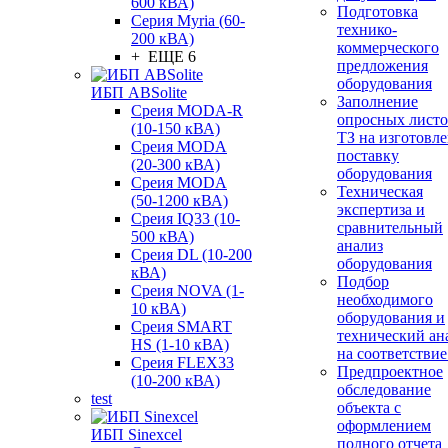
600 кВА)
Подготовка
Серия Myria (60-
технико-
200 кВА)
коммерческого
+ ЕЩЕ 6
предложения
оборудования
ИБП ABSolite
Заполнение
Среия MODA-R
опросных листо
(10-150 кВА)
ТЗ на изготовле
Среия MODA
поставку
(20-300 кВА)
оборудования
Среия MODA
Техническая
(50-1200 кВА)
экспертиза и
Среия IQ33 (10-
сравнительный
500 кВА)
анализ
Среия DL (10-200
оборудования
кВА)
Подбор
Среия NOVA (1-
необходимого
10 кВА)
оборудования и
Среия SMART
технический ан
HS (1-10 кВА)
на соответствие
Среия FLEX33
Предпроектное
(10-200 кВА)
обследование
test
объекта с
оформлением
ИБП Sinexcel
полного отчета