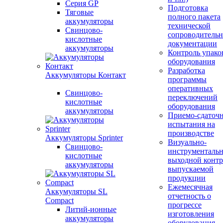
Серия GP
Подготовка
Тяговые
полного пакета
аккумуляторы
технической
Свинцово-
сопроводитель
кислотные
документации
аккумуляторы
Контроль упако
оборудования
Разработка
Аккумуляторы Контакт
программы
оперативных
Свинцово-
переключений
кислотные
оборудования
аккумуляторы
Приемо-сдаточ
испытания на
производстве
Аккумуляторы Sprinter
Визуально-
Свинцово-
инструменталь
кислотные
выходной контр
аккумуляторы
выпускаемой
продукции
Ежемесячная
Аккумуляторы SL
отчетность о
Compact
прогрессе
Литий-ионные
изготовления
аккумуляторы
оборудования