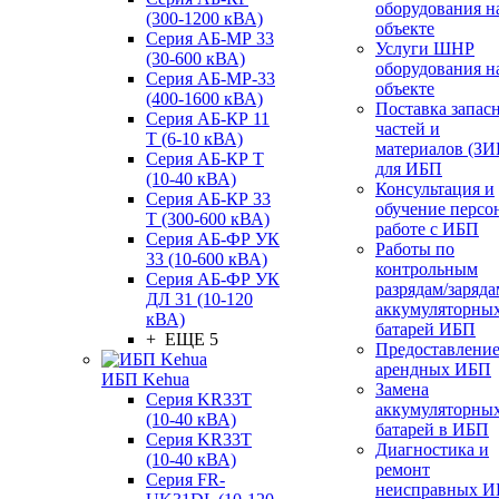
оборудования н
(300-1200 кВА)
объекте
Серия АБ-МР 33
Услуги ШНР
(30-600 кВА)
оборудования н
Серия АБ-МР-33
объекте
(400-1600 кВА)
Поставка запас
Серия АБ-КР 11
частей и
Т (6-10 кВА)
материалов (ЗИ
Серия АБ-КР Т
для ИБП
(10-40 кВА)
Консультация и
Серия АБ-КР 33
обучение персо
Т (300-600 кВА)
работе с ИБП
Серия АБ-ФР УК
Работы по
33 (10-600 кВА)
контрольным
Серия АБ-ФР УК
разрядам/заряда
ДЛ 31 (10-120
аккумуляторны
кВА)
батарей ИБП
+ ЕЩЕ 5
Предоставлени
арендных ИБП
ИБП Kehua
Замена
Серия KR33T
аккумуляторны
(10-40 кВА)
батарей в ИБП
Серия KR33T
Диагностика и
(10-40 кВА)
ремонт
Серия FR-
неисправных 