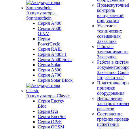
Промежуточны
контроль
Аккумуляторы
выпускаемой
Sonnenschein
продукции
Серия A400
Участие в
Серия A600
технических
OPzV
совещаниях
Серия
Заказчика
PowerCycle
Работа с
Серия RAIL
замечаниями от
Серия A400FT
Заказчика
Серия A600 Solar
Работа в систем
Серия Solar
документообор
Серия A500
Заказчика Capita
Серия A700
Projects и т.п.)
Серия Solar Block
Подготовка про
привязки
оборудования
Аккумуляторы Classic
Выполнение
Серия Energy
электротехниче
Bloc
расчетов
Серия Ogi
Составление
Серия EnerSol
графика провед
Серия OPzS
испытания
Серия OCSM