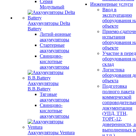
Серия
Инженерные услуги
Модульный
Ввод в
эксплуатацию
оборудования н
Аккумуляторы Delta
объекте
Battery
Приемо-сдаточ
Литий-ионные
испытания
аккумуляторы
оборудования н
Стартерные
объекте
аккумуляторы
Участие в перед
Свинцово-
оборудования н
кислотные
склад
аккумуляторы
Логистика
оборудования д
объекта
Аккумуляторы
Подготовка
B.B.Battery
полного пакета
Тяговые
коммерческой
аккумуляторы
сопроводитель
Свинцово-
документации
кислотные
(УПД, ТТН,
аккумуляторы
ТОРГ-12,
доверенности, 
выполненных р
Аккумуляторы Ventura
и т.п.)