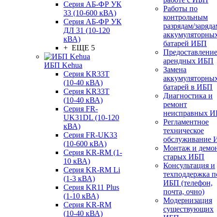
Серия АБ-ФР УК
Работы по
33 (10-600 кВА)
контрольным
Серия АБ-ФР УК
разрядам/заряда
ДЛ 31 (10-120
аккумуляторны
кВА)
батарей ИБП
+ ЕЩЕ 5
Предоставлени
арендных ИБП
ИБП Kehua
Замена
Серия KR33T
аккумуляторны
(10-40 кВА)
батарей в ИБП
Серия KR33T
Диагностика и
(10-40 кВА)
ремонт
Серия FR-
неисправных 
UK31DL (10-120
Регламентное
кВА)
техническое
Серия FR-UK33
обслуживание 
(10-600 кВА)
Монтаж и демо
Серия KR-RM (1-
старых ИБП
10 кВА)
Консультация и
Серия KR-RM Li
техподдержка п
(1-3 кВА)
ИБП (телефон,
Серия KR11 Plus
почта, очно)
(1-10 кВА)
Модернизация
Серия KR-RM
существующих
(10-40 кВА)