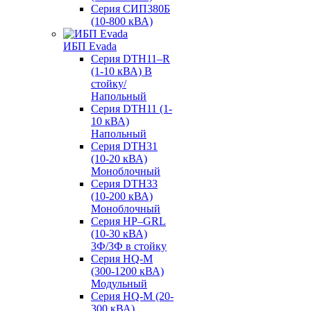
Серия СИП380Б
(10-800 кВА)
ИБП Evada
Серия DTH11–R
(1-10 кВА) В
стойку/
Напольный
Серия DTH11 (1-
10 кВА)
Напольный
Серия DTH31
(10-20 кВА)
Моноблочный
Серия DTH33
(10-200 кВА)
Моноблочный
Серия HP–GRL
(10-30 кВА)
3Ф/3Ф в стойку
Серия HQ-M
(300-1200 кВА)
Модульный
Серия HQ-M (20-
300 кВА)