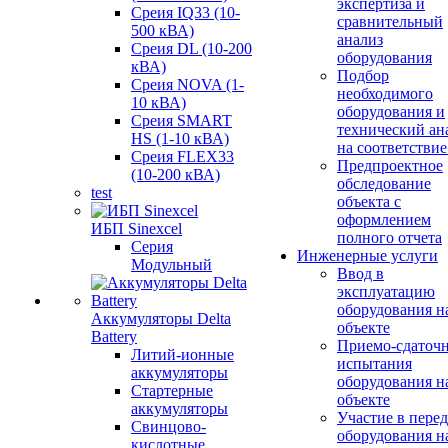
экспертиза и
Среия IQ33 (10-
сравнительный
500 кВА)
анализ
Среия DL (10-200
оборудования
кВА)
Подбор
Среия NOVA (1-
необходимого
10 кВА)
оборудования и
Среия SMART
технический ан
HS (1-10 кВА)
на соответствие
Среия FLEX33
Предпроектное
(10-200 кВА)
обследование
test
объекта с
оформлением
ИБП Sinexcel
полного отчета
Серия
Инженерные услуги
Модульный
Ввод в
эксплуатацию
оборудования н
Аккумуляторы Delta
объекте
Battery
Приемо-сдаточ
Литий-ионные
испытания
аккумуляторы
оборудования н
Стартерные
объекте
аккумуляторы
Участие в перед
Свинцово-
оборудования н
кислотные