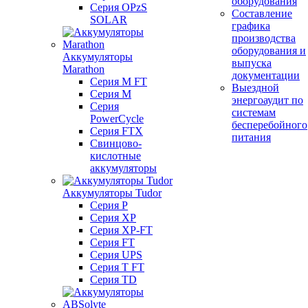
оборудования
Серия OPzS
Составление
SOLAR
графика
производства
оборудования и
Аккумуляторы
выпуска
Marathon
документации
Серия M FT
Выездной
Серия M
энергоаудит по
Серия
системам
PowerCycle
бесперебойного
Серия FTX
питания
Свинцово-
кислотные
аккумуляторы
Аккумуляторы Tudor
Серия P
Серия XP
Серия XP-FT
Серия FT
Серия UPS
Серия T FT
Серия TD