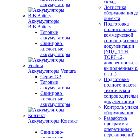
склад
аккумуляторы
Логистика
оборудования д
объекта
Аккумуляторы
Подготовка
B.B.Battery
полного пакета
Тяговые
коммерческой
аккумуляторы
сопроводитель
Свинцово-
документации
кислотные
(УПД, ТТН,
аккумуляторы
ТОРГ-12,
доверенности, 
выполненных р
Аккумуляторы Ventura
и т.п.)
Серия GP
Подготовка
Тяговые
полного пакета
аккумуляторы
технической
Свинцово-
сопроводитель
кислотные
документации
аккумуляторы
Контроль упако
оборудования
Разработка
Аккумуляторы Контакт
программы
оперативных
Свинцово-
переключений
кислотные