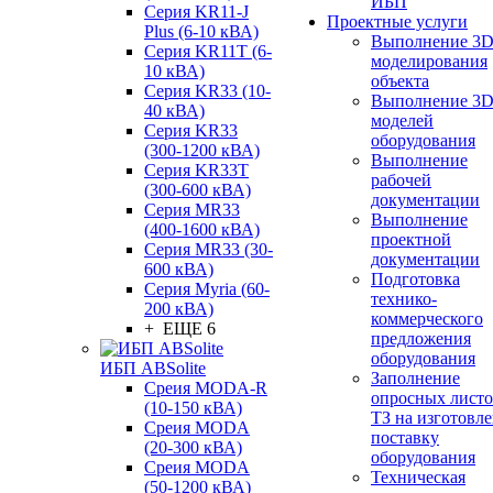
ИБП
Серия KR11-J
Проектные услуги
Plus (6-10 кВА)
Выполнение 3
Серия KR11T (6-
моделирования
10 кВА)
объекта
Серия KR33 (10-
Выполнение 3
40 кВА)
моделей
Серия KR33
оборудования
(300-1200 кВА)
Выполнение
Серия KR33T
рабочей
(300-600 кВА)
документации
Серия MR33
Выполнение
(400-1600 кВА)
проектной
Серия MR33 (30-
документации
600 кВА)
Подготовка
Серия Myria (60-
технико-
200 кВА)
коммерческого
+ ЕЩЕ 6
предложения
оборудования
ИБП ABSolite
Заполнение
Среия MODA-R
опросных листо
(10-150 кВА)
ТЗ на изготовле
Среия MODA
поставку
(20-300 кВА)
оборудования
Среия MODA
Техническая
(50-1200 кВА)