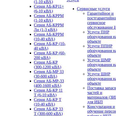
(1-10 кВА)
Серия АБ-КР11+
Сервисные услуги
(6-10 кВА)
Гарантийное и
Серия АБ-КРРМ
постгарантийно
(1-10 кВА)
сервисное
Серия АБ-КРРМ
обслуживание 
Ли (1-3 кВА)
Услуги ПНР
Серия АБ-КРРМ
оборудования н
(10-40 кВА)
объекте
Серия АБ-КР (10-
Услуги ППНР
40 кВА)
оборудования н
Серия АБ-КР (60-
объекте
200 кВА)
Услуги ШМР
Серия АБ-КР
оборудования н
(300-1200 кВА)
объекте
Серия АБ-МР 33
Услуги ШНР
(30-600 кВА)
оборудования н
Серия АБ-МР-33
объекте
(400-1600 кВА)
Поставка запас
Серия АБ-КР 11
частей и
Т (6-10 кВА)
материалов (ЗИ
Серия АБ-КР Т
для ИБП
(10-40 кВА)
Консультация и
Серия АБ-КР 33
обучение персо
Т (300-600 кВА)
работе с ИБП