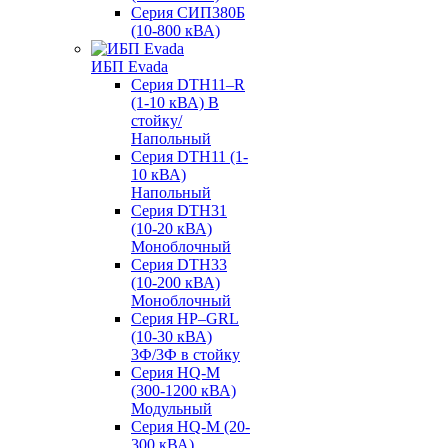
Серия СИП380Б
(10-800 кВА)
ИБП Evada
Серия DTH11–R
(1-10 кВА) В
стойку/
Напольный
Серия DTH11 (1-
10 кВА)
Напольный
Серия DTH31
(10-20 кВА)
Моноблочный
Серия DTH33
(10-200 кВА)
Моноблочный
Серия HP–GRL
(10-30 кВА)
3Ф/3Ф в стойку
Серия HQ-M
(300-1200 кВА)
Модульный
Серия HQ-M (20-
300 кВА)