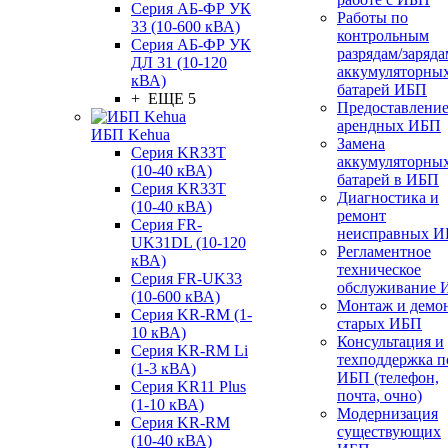
Серия АБ-ФР УК
Работы по
33 (10-600 кВА)
контрольным
Серия АБ-ФР УК
разрядам/заряда
ДЛ 31 (10-120
аккумуляторны
кВА)
батарей ИБП
+ ЕЩЕ 5
Предоставлени
арендных ИБП
ИБП Kehua
Замена
Серия KR33T
аккумуляторны
(10-40 кВА)
батарей в ИБП
Серия KR33T
Диагностика и
(10-40 кВА)
ремонт
Серия FR-
неисправных 
UK31DL (10-120
Регламентное
кВА)
техническое
Серия FR-UK33
обслуживание 
(10-600 кВА)
Монтаж и демо
Серия KR-RM (1-
старых ИБП
10 кВА)
Консультация и
Серия KR-RM Li
техподдержка п
(1-3 кВА)
ИБП (телефон,
Серия KR11 Plus
почта, очно)
(1-10 кВА)
Модернизация
Серия KR-RM
существующих
(10-40 кВА)