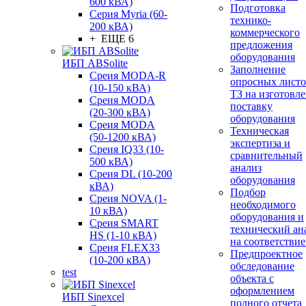
600 кВА)
Подготовка
Серия Myria (60-
технико-
200 кВА)
коммерческого
+ ЕЩЕ 6
предложения
оборудования
ИБП ABSolite
Заполнение
Среия MODA-R
опросных листо
(10-150 кВА)
ТЗ на изготовле
Среия MODA
поставку
(20-300 кВА)
оборудования
Среия MODA
Техническая
(50-1200 кВА)
экспертиза и
Среия IQ33 (10-
сравнительный
500 кВА)
анализ
Среия DL (10-200
оборудования
кВА)
Подбор
Среия NOVA (1-
необходимого
10 кВА)
оборудования и
Среия SMART
технический ан
HS (1-10 кВА)
на соответствие
Среия FLEX33
Предпроектное
(10-200 кВА)
обследование
test
объекта с
оформлением
ИБП Sinexcel
полного отчета