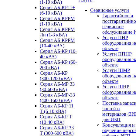
(1-10 кВА)
Серия АБ-КР11+
Сервисные услуги
(6-10 кВА)
Гарантийное и
Серия АБ-КРРМ
постгарантийно
(1-10 кВА)
сервисное
Серия АБ-КРРМ
обслуживание 
Ли (1-3 кВА)
Услуги ПНР
Серия АБ-КРРМ
оборудования н
(10-40 кВА)
объекте
Серия АБ-КР (10-
Услуги ППНР
40 кВА)
оборудования н
Серия АБ-КР (60-
объекте
200 кВА)
Услуги ШМР
Серия АБ-КР
оборудования н
(300-1200 кВА)
объекте
Серия АБ-МР 33
Услуги ШНР
(30-600 кВА)
оборудования н
Серия АБ-МР-33
объекте
(400-1600 кВА)
Поставка запас
Серия АБ-КР 11
частей и
Т (6-10 кВА)
материалов (ЗИ
Серия АБ-КР Т
для ИБП
(10-40 кВА)
Консультация и
Серия АБ-КР 33
обучение персо
Т (300-600 кВА)
работе с ИБП