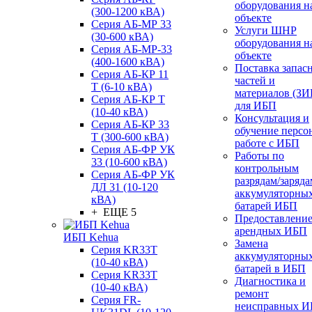
оборудования н
(300-1200 кВА)
объекте
Серия АБ-МР 33
Услуги ШНР
(30-600 кВА)
оборудования н
Серия АБ-МР-33
объекте
(400-1600 кВА)
Поставка запас
Серия АБ-КР 11
частей и
Т (6-10 кВА)
материалов (ЗИ
Серия АБ-КР Т
для ИБП
(10-40 кВА)
Консультация и
Серия АБ-КР 33
обучение персо
Т (300-600 кВА)
работе с ИБП
Серия АБ-ФР УК
Работы по
33 (10-600 кВА)
контрольным
Серия АБ-ФР УК
разрядам/заряда
ДЛ 31 (10-120
аккумуляторны
кВА)
батарей ИБП
+ ЕЩЕ 5
Предоставлени
арендных ИБП
ИБП Kehua
Замена
Серия KR33T
аккумуляторны
(10-40 кВА)
батарей в ИБП
Серия KR33T
Диагностика и
(10-40 кВА)
ремонт
Серия FR-
неисправных 