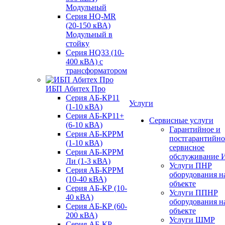
Модульный
Серия HQ-MR
(20-150 кВА)
Модульный в
стойку
Серия HQ33 (10-
400 кВА) с
трансформатором
ИБП Абитех Про
Серия АБ-КР11
Услуги
(1-10 кВА)
Серия АБ-КР11+
Сервисные услуги
(6-10 кВА)
Гарантийное и
Серия АБ-КРРМ
постгарантийно
(1-10 кВА)
сервисное
Серия АБ-КРРМ
обслуживание 
Ли (1-3 кВА)
Услуги ПНР
Серия АБ-КРРМ
оборудования н
(10-40 кВА)
объекте
Серия АБ-КР (10-
Услуги ППНР
40 кВА)
оборудования н
Серия АБ-КР (60-
объекте
200 кВА)
Услуги ШМР
Серия АБ-КР