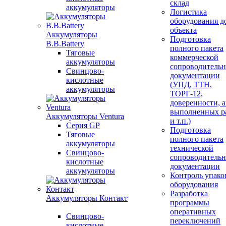
склад
аккумуляторы
Логистика
оборудования д
объекта
Аккумуляторы
Подготовка
B.B.Battery
полного пакета
Тяговые
коммерческой
аккумуляторы
сопроводитель
Свинцово-
документации
кислотные
(УПД, ТТН,
аккумуляторы
ТОРГ-12,
доверенности, 
выполненных р
Аккумуляторы Ventura
и т.п.)
Серия GP
Подготовка
Тяговые
полного пакета
аккумуляторы
технической
Свинцово-
сопроводитель
кислотные
документации
аккумуляторы
Контроль упако
оборудования
Разработка
Аккумуляторы Контакт
программы
оперативных
Свинцово-
переключений
кислотные