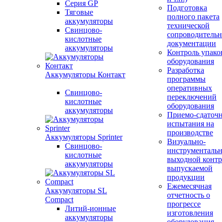
Серия GP
Подготовка
Тяговые
полного пакета
аккумуляторы
технической
Свинцово-
сопроводитель
кислотные
документации
аккумуляторы
Контроль упако
оборудования
Разработка
Аккумуляторы Контакт
программы
оперативных
Свинцово-
переключений
кислотные
оборудования
аккумуляторы
Приемо-сдаточ
испытания на
производстве
Аккумуляторы Sprinter
Визуально-
Свинцово-
инструменталь
кислотные
выходной контр
аккумуляторы
выпускаемой
продукции
Ежемесячная
Аккумуляторы SL
отчетность о
Compact
прогрессе
Литий-ионные
изготовления
аккумуляторы
оборудования