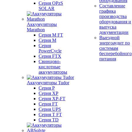
оборудования
Серия OPzS
Составление
SOLAR
графика
производства
оборудования и
Аккумуляторы
выпуска
Marathon
документации
Серия M FT
Выездной
Серия M
энергоаудит по
Серия
системам
PowerCycle
бесперебойного
Серия FTX
питания
Свинцово-
кислотные
аккумуляторы
Аккумуляторы Tudor
Серия P
Серия XP
Серия XP-FT
Серия FT
Серия UPS
Серия T FT
Серия TD