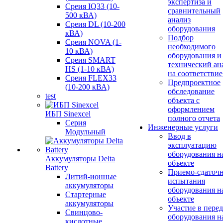
экспертиза и
Среия IQ33 (10-
сравнительный
500 кВА)
анализ
Среия DL (10-200
оборудования
кВА)
Подбор
Среия NOVA (1-
необходимого
10 кВА)
оборудования и
Среия SMART
технический ан
HS (1-10 кВА)
на соответствие
Среия FLEX33
Предпроектное
(10-200 кВА)
обследование
test
объекта с
оформлением
ИБП Sinexcel
полного отчета
Серия
Инженерные услуги
Модульный
Ввод в
эксплуатацию
оборудования н
Аккумуляторы Delta
объекте
Battery
Приемо-сдаточ
Литий-ионные
испытания
аккумуляторы
оборудования н
Стартерные
объекте
аккумуляторы
Участие в перед
Свинцово-
оборудования н
кислотные