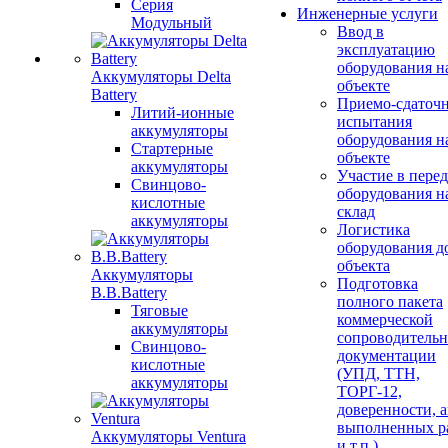
Серия
Инженерные услуги
Модульный
Ввод в
эксплуатацию
оборудования н
Аккумуляторы Delta
объекте
Battery
Приемо-сдаточ
Литий-ионные
испытания
аккумуляторы
оборудования н
Стартерные
объекте
аккумуляторы
Участие в перед
Свинцово-
оборудования н
кислотные
склад
аккумуляторы
Логистика
оборудования д
объекта
Аккумуляторы
Подготовка
B.B.Battery
полного пакета
Тяговые
коммерческой
аккумуляторы
сопроводитель
Свинцово-
документации
кислотные
(УПД, ТТН,
аккумуляторы
ТОРГ-12,
доверенности, 
выполненных р
Аккумуляторы Ventura
и т.п.)