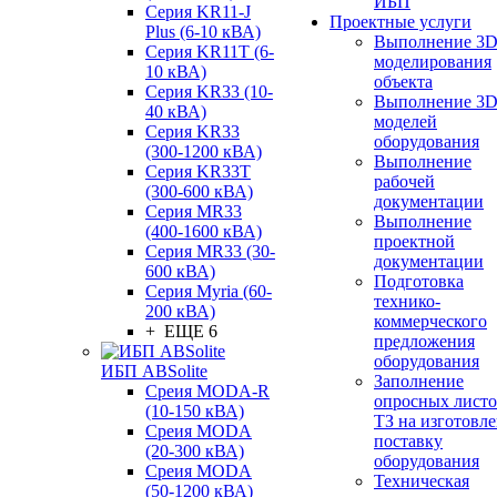
ИБП
Серия KR11-J
Проектные услуги
Plus (6-10 кВА)
Выполнение 3
Серия KR11T (6-
моделирования
10 кВА)
объекта
Серия KR33 (10-
Выполнение 3
40 кВА)
моделей
Серия KR33
оборудования
(300-1200 кВА)
Выполнение
Серия KR33T
рабочей
(300-600 кВА)
документации
Серия MR33
Выполнение
(400-1600 кВА)
проектной
Серия MR33 (30-
документации
600 кВА)
Подготовка
Серия Myria (60-
технико-
200 кВА)
коммерческого
+ ЕЩЕ 6
предложения
оборудования
ИБП ABSolite
Заполнение
Среия MODA-R
опросных листо
(10-150 кВА)
ТЗ на изготовле
Среия MODA
поставку
(20-300 кВА)
оборудования
Среия MODA
Техническая
(50-1200 кВА)