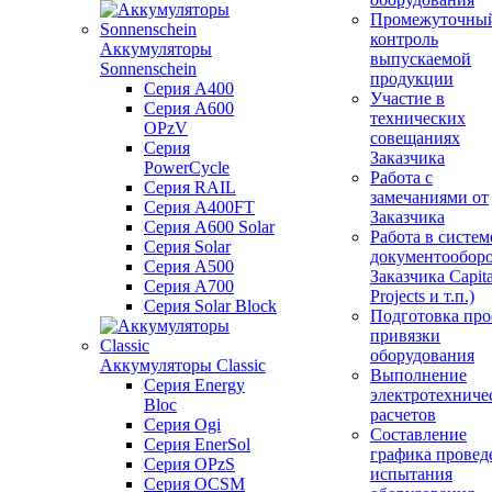
Промежуточны
контроль
Аккумуляторы
выпускаемой
Sonnenschein
продукции
Серия A400
Участие в
Серия A600
технических
OPzV
совещаниях
Серия
Заказчика
PowerCycle
Работа с
Серия RAIL
замечаниями от
Серия A400FT
Заказчика
Серия A600 Solar
Работа в систем
Серия Solar
документообор
Серия A500
Заказчика Capita
Серия A700
Projects и т.п.)
Серия Solar Block
Подготовка про
привязки
оборудования
Аккумуляторы Classic
Выполнение
Серия Energy
электротехниче
Bloc
расчетов
Серия Ogi
Составление
Серия EnerSol
графика провед
Серия OPzS
испытания
Серия OCSM