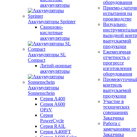
оборудования
аккумуляторы
Приемо-сдаточ
испытания на
производстве
Аккумуляторы Sprinter
Визуально-
Свинцово-
инструменталь
кислотные
выходной контр
аккумуляторы
выпускаемой
продукции
Ежемесячная
Аккумуляторы SL
отчетность о
Compact
прогрессе
Литий-ионные
изготовления
аккумуляторы
оборудования
Промежуточны
контроль
Аккумуляторы
выпускаемой
Sonnenschein
продукции
Серия A400
Участие в
Серия A600
технических
OPzV
совещаниях
Серия
Заказчика
PowerCycle
Работа с
Серия RAIL
замечаниями от
Серия A400FT
Заказчика