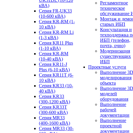
UK31DL (10-120
Регламентное
кВА)
техническое
Серия FR-UK33
обслуживание 
(10-600 кВА)
Монтаж и демо
Серия KR-RM (1-
старых ИБП
10 кВА)
Консультация и
Серия KR-RM Li
техподдержка п
(1-3 кВА)
ИБП (телефон,
Серия KR11 Plus
почта, очно)
(1-10 кВА)
Модернизация
Серия KR-RM
существующих
(10-40 кВА)
ИБП
Серия KR11-J
Проектные услуги
Plus (6-10 кВА)
Выполнение 3
Серия KR11T (6-
моделирования
10 кВА)
объекта
Серия KR33 (10-
Выполнение 3
40 кВА)
моделей
Серия KR33
оборудования
(300-1200 кВА)
Выполнение
Серия KR33T
рабочей
(300-600 кВА)
документации
Серия MR33
Выполнение
(400-1600 кВА)
проектной
Серия MR33 (30-
документации