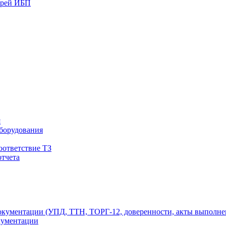
арей ИБП
я
оборудования
оответствие ТЗ
отчета
окументации (УПД, ТТН, ТОРГ-12, доверенности, акты выполнен
кументации