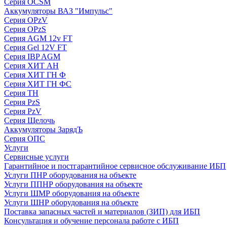
Серия OCSM
Аккумуляторы ВАЗ "Импульс"
Серия OPzV
Серия OPzS
Серия AGM 12v FT
Серия Gel 12V FT
Серия IBP AGM
Серия ХИТ АН
Серия ХИТ ГН Ф
Серия ХИТ ГН ФС
Серия ТН
Серия PzS
Серия PzV
Серия Щелочь
Аккумуляторы ЗарядЪ
Серия ОПС
Услуги
Сервисные услуги
Гарантийное и постгарантийное сервисное обслуживание ИБП
Услуги ПНР оборудования на объекте
Услуги ППНР оборудования на объекте
Услуги ШМР оборудования на объекте
Услуги ШНР оборудования на объекте
Поставка запасных частей и материалов (ЗИП) для ИБП
Консультация и обучение персонала работе с ИБП